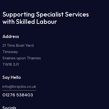
Supporting Specialist Services
with Skilled Labour
Address
21 Tims Boat Yard
Timsway
Staines upon Thames
TW18 3JY
Say Hello
info@brsjobs.co.uk
01276 538403
Socials