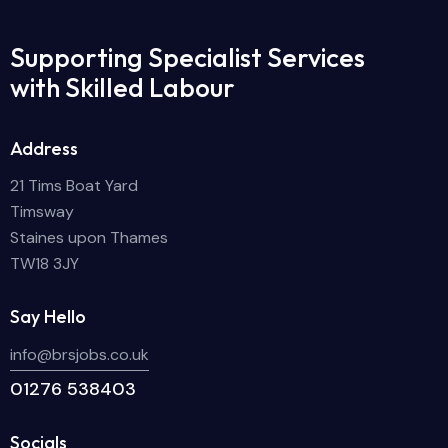
Supporting Specialist Services
with Skilled Labour
Address
21 Tims Boat Yard
Timsway
Staines upon Thames
TW18 3JY
Say Hello
info@brsjobs.co.uk
01276 538403
Socials