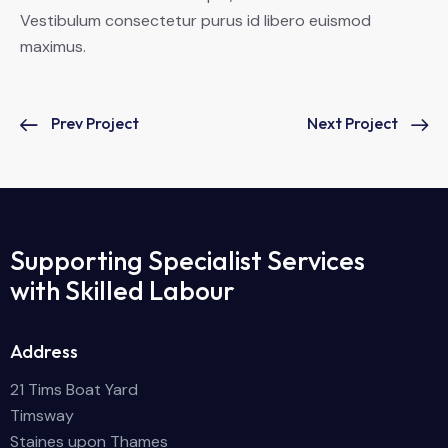
Vestibulum consectetur purus id libero euismod
maximus.
Prev Project
Next Project
Supporting Specialist Services
with Skilled Labour
Address
21 Tims Boat Yard
Timsway
Staines upon Thames