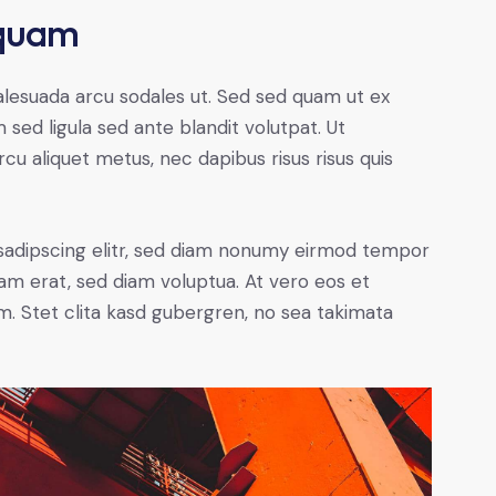
 quam
alesuada arcu sodales ut. Sed sed quam ut ex
ed ligula sed ante blandit volutpat. Ut
rcu aliquet metus, nec dapibus risus risus quis
sadipscing elitr, sed diam nonumy eirmod tempor
yam erat, sed diam voluptua. At vero eos et
. Stet clita kasd gubergren, no sea takimata