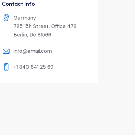
Contact Info
Germany —
785 15h Street, Office 478
Berlin, De 81566
info@email.com
+1 840 841 25 69