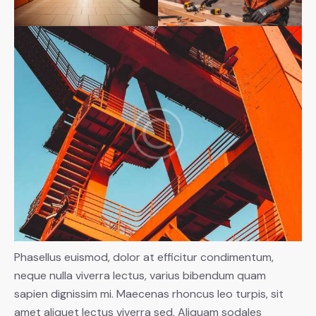
Phasellus euismod, dolor at efficitur condimentum,
neque nulla viverra lectus, varius bibendum quam
sapien dignissim mi. Maecenas rhoncus leo turpis, sit
amet aliquet lectus viverra sed. Aliquam sodales