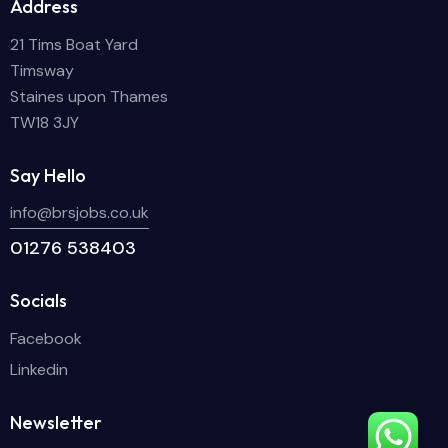
Address
21 Tims Boat Yard
Timsway
Staines upon Thames
TW18 3JY
Say Hello
info@brsjobs.co.uk
01276 538403
Socials
Facebook
Linkedin
Newsletter