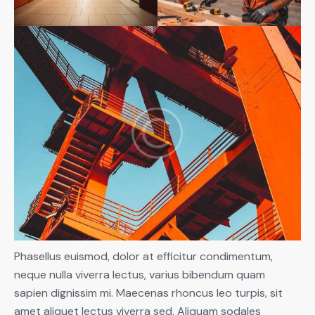
Phasellus euismod, dolor at efficitur condimentum,
neque nulla viverra lectus, varius bibendum quam
sapien dignissim mi. Maecenas rhoncus leo turpis, sit
amet aliquet lectus viverra sed. Aliquam sodales