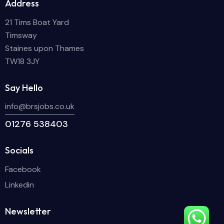
Address
21 Tims Boat Yard
Timsway
Staines upon Thames
TW18 3JY
Say Hello
info@brsjobs.co.uk
01276 538403
Socials
Facebook
Linkedin
Newsletter