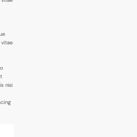
 vitae
ue
 vitae
do
t
s nisi
scing