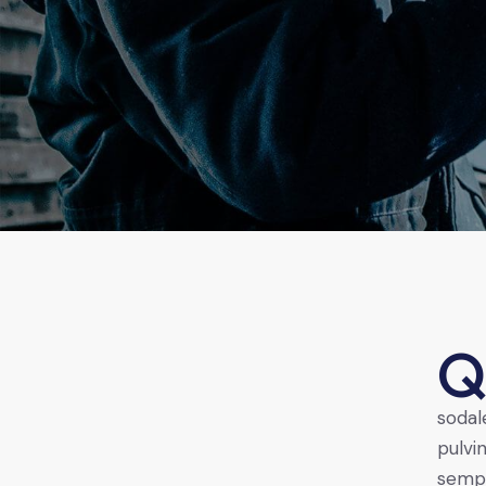
sodal
pulvi
sempe