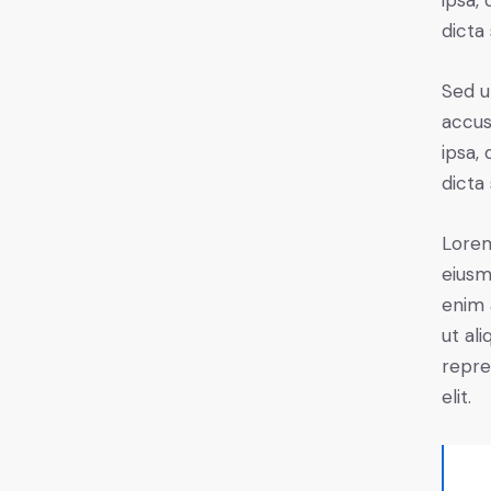
ipsa,
dicta
Sed u
accus
ipsa,
dicta
Lorem
eiusm
enim 
ut al
repre
elit.