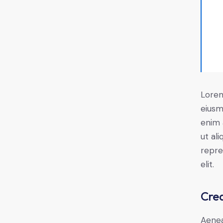
Lorem
eiusm
enim 
ut al
repre
elit.
Crea
Aenea