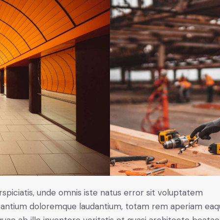
rspiciatis, unde omnis iste natus error sit voluptatem
antium doloremque laudantium, totam rem aperiam eaq