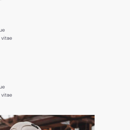
ue
 vitae
ue
 vitae