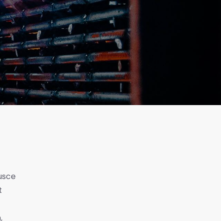
Fusce
t
,