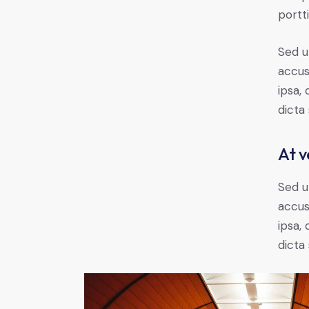
portt
Sed u
accus
ipsa,
dicta
At v
Sed u
accus
ipsa,
dicta 