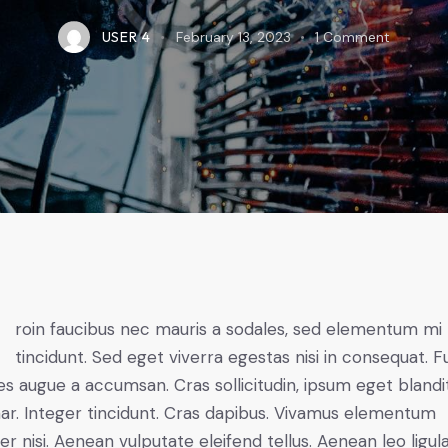
USER 4
February 13, 2023
1
Comment
Q
roin faucibus nec mauris a sodales, sed elementum mi
tincidunt. Sed eget viverra egestas nisi in consequat. 
es augue a accumsan. Cras sollicitudin, ipsum eget blandi
nar. Integer tincidunt. Cras dapibus. Vivamus elementum
r nisi. Aenean vulputate eleifend tellus. Aenean leo ligula