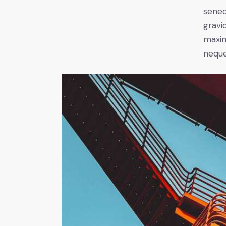
senec
gravid
maxim
neque