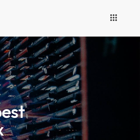
best
x