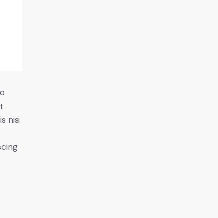
do
t
s nisi
scing
e