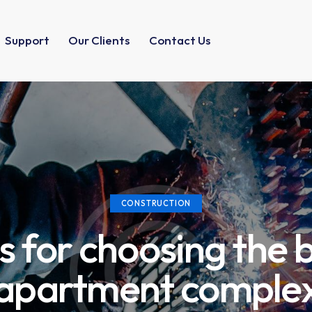
Support
Our Clients
Contact Us
CONSTRUCTION
s for choosing the 
apartment comple