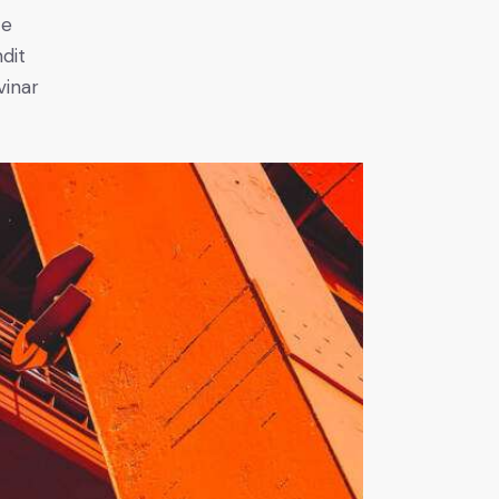
ce
ndit
vinar